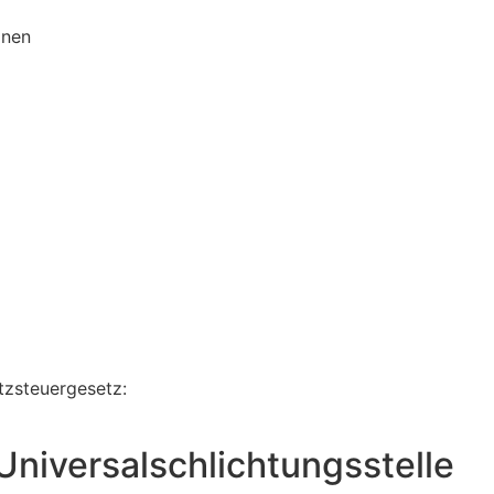
onen
zsteuergesetz:
Universal­schlichtungs­stelle